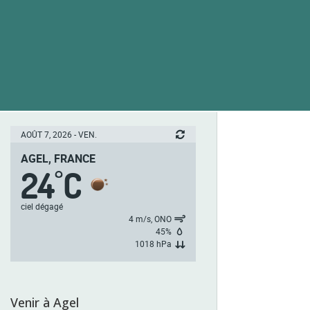
AOÛT 7, 2026 - VEN.
AGEL, FRANCE
24
C
°
ciel dégagé
4 m/s, ONO
45%
1018 hPa
Venir à Agel